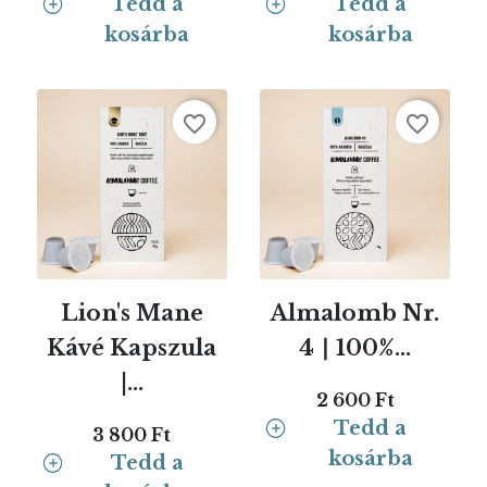
Tedd a
Tedd a
kosárba
kosárba
favorite_border
favorite_border
Lion's Mane
Almalomb Nr.
Kávé Kapszula
4 ∣ 100%...
|...
2 600 Ft
Tedd a
3 800 Ft
kosárba
Tedd a