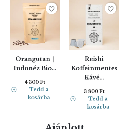
favorite_border
favorite_border
Orangutan ∣
Reishi
Indonéz Bio...
Koffeinmentes
Kávé...
4 300 Ft
Tedd a
3 800 Ft
kosárba
Tedd a
kosárba
Ajánlott