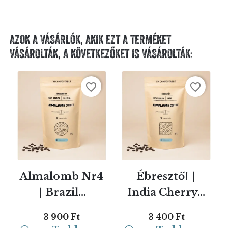
AZOK A VÁSÁRLÓK, AKIK EZT A TERMÉKET
VÁSÁROLTÁK, A KÖVETKEZŐKET IS VÁSÁROLTÁK:
favorite_border
favorite_border
Almalomb Nr4
Ébresztő! ∣
∣ Brazil...
India Cherry...
3 900 Ft
3 400 Ft