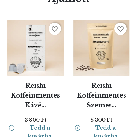
favorite_border
favorite_border
Reishi
Reishi
Koffeinmentes
Koffeinmentes
Kávé...
Szemes...
3 800 Ft
5 300 Ft
Tedd a
Tedd a
kosárba
kosárba