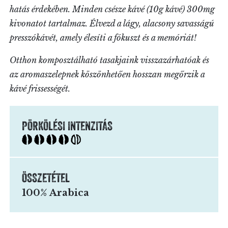
hatás érdekében. Minden csésze kávé (10g kávé) 300mg
kivonatot tartalmaz. Élvezd a lágy, alacsony savasságú
presszókávét, amely élesíti a fókuszt és a memóriát!
Otthon komposztálható tasakjaink visszazárhatóak és
az aromaszelepnek köszönhetően hosszan megőrzik a
kávé frissességét.
PÖRKÖLÉSI INTENZITÁS
ÖSSZETÉTEL
100% Arabica