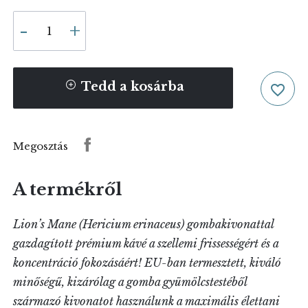
Tedd a kosárba
favorite_border
Megosztás
A termékről
Lion’s Mane (Hericium erinaceus) gombakivonattal
gazdagított prémium kávé a szellemi frissességért és a
koncentráció fokozásáért! EU-ban termesztett, kiváló
minőségű, kizárólag a gomba gyümölcstestéből
származó kivonatot használunk a maximális élettani