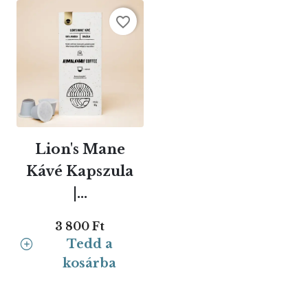
favorite_border
Lion's Mane
Kávé Kapszula
|...
3 800 Ft
Tedd a
kosárba