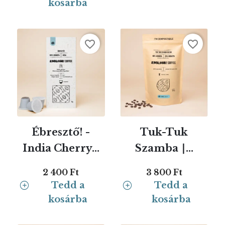
kosárba
favorite_border
favorite_border
Ébresztő! -
Tuk-Tuk
India Cherry...
Szamba ∣...
2 400 Ft
3 800 Ft
Tedd a
Tedd a
kosárba
kosárba