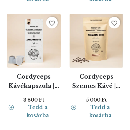
favorite_border
favorite_border
Cordyceps
Cordyceps
Kávékapszula |...
Szemes Kávé |...
3 800 Ft
5 000 Ft
Tedd a
Tedd a
kosárba
kosárba