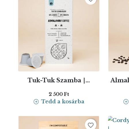
Tuk-Tuk Szamba ∣...
Almal
2 500 Ft
Tedd a kosárba
favorite_border