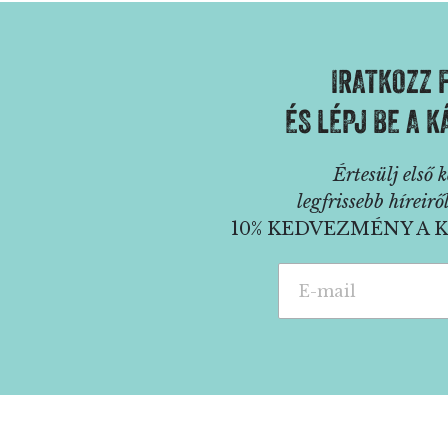
IRATKOZZ 
ÉS LÉPJ BE A 
Értesülj első
legfrissebb híreirő
10% KEDVEZMÉNY A