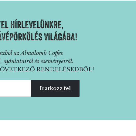
FEL HÍRLEVELÜNKRE,
KÁVÉPÖRKÖLÉS VILÁGÁBA!
 kézből az Almalomb Coffee
l, ajánlatairól és eseményeiről.
 KÖVETKEZŐ RENDELÉSEDBŐL!