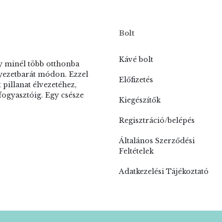
Bolt
Kávé bolt
y minél több otthonba
rnyezetbarát módon. Ezzel
Előfizetés
 pillanat élvezetéhez,
fogyasztóig. Egy csésze
Kiegészítők
Regisztráció/belépés
Általános Szerződési
Feltételek
Adatkezelési Tájékoztató