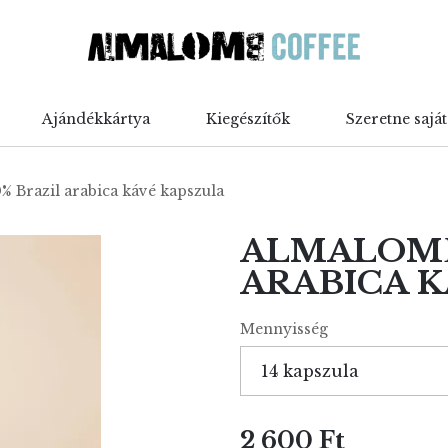
Ajándékkártya
Kiegészítők
Szeretne sajá
% Brazil arabica kávé kapszula
ALMALOMB 
ARABICA 
Mennyisség
2 600 Ft