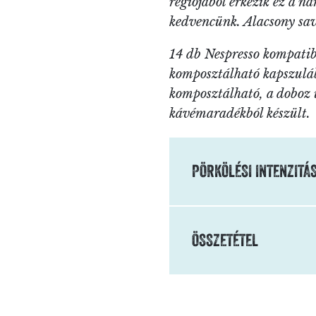
régiójából érkezik ez a na
kedvencünk. Alacsony sava
14 db Nespresso kompatib
komposztálható kapszuláb
komposztálható, a doboz ú
kávémaradékból készült.
PÖRKÖLÉSI INTENZITÁ
ÖSSZETÉTEL