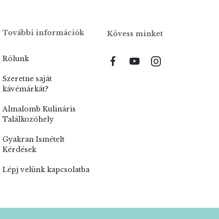
További információk
Kövess minket
Rólunk
Facebook
YouTube
Instagram
LinkedIn
Szeretne saját
kávémárkát?
Almalomb Kulináris
Találkozóhely
Gyakran Ismételt
Kérdések
Lépj velünk kapcsolatba