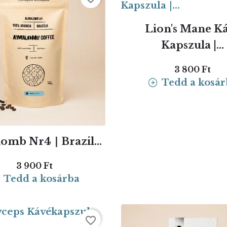
Lion's Mane K
Kapszula |...
3 800 Ft
Tedd a kosár
omb Nr4 ∣ Brazil...
3 900 Ft
Tedd a kosárba
favorite_border