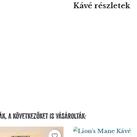
Kávé részletek
ÁK, A KÖVETKEZŐKET IS VÁSÁROLTÁK:
favorite_border