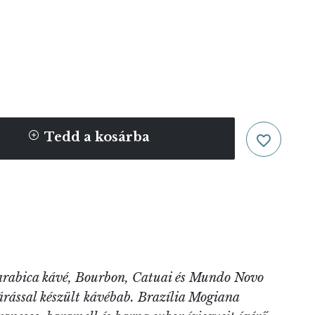
Tedd a kosárba
favorite_border
arabica kávé, Bourbon, Catuai és Mundo Novo
járással készült kávébab. Brazília Mogiana