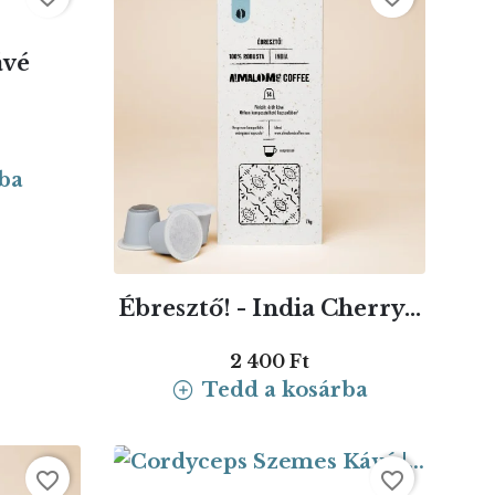
ávé
ba
Ébresztő! - India Cherry...
2 400 Ft
Tedd a kosárba
favorite_border
favorite_border