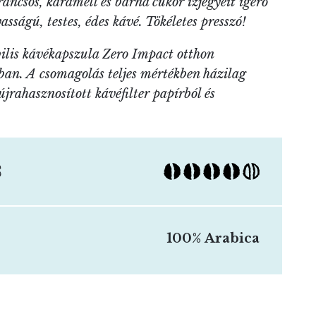
rancsos, karamell és barna cukor ízjegyeit ígérő
sságú, testes, édes kávé. Tökéletes presszó!
ilis kávékapszula Zero Impact otthon
an. A csomagolás teljes mértékben házilag
jrahasznosított kávéfilter papírból és
S
100% Arabica