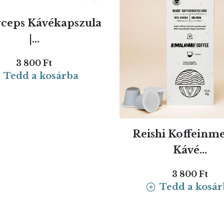
ceps Kávékapszula
|...
3 800 Ft
Tedd a kosárba
Reishi Koffeinm
Kávé...
3 800 Ft
Tedd a kosár