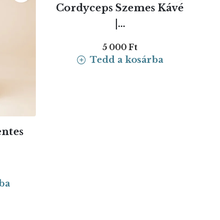
Cordyceps Szemes Kávé
|...
5 000 Ft
Tedd a kosárba
entes
ba