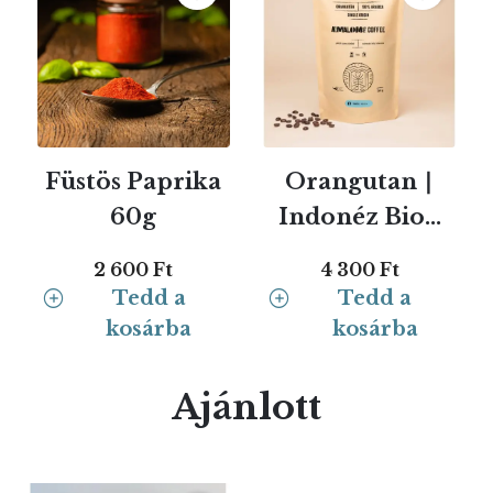
Füstös Paprika
Orangutan ∣
60g
Indonéz Bio...
2 600 Ft
4 300 Ft
Tedd a
Tedd a
kosárba
kosárba
Ajánlott