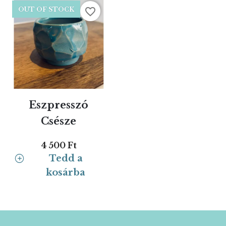
favorite_border
OUT OF STOCK
Eszpresszó
Csésze
4 500 Ft
Tedd a
kosárba