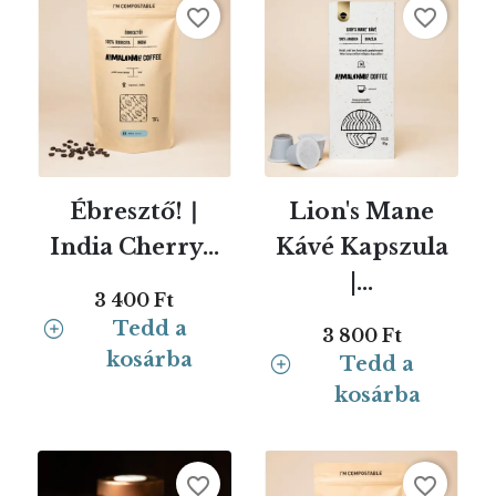
favorite_border
favorite_border
Ébresztő! ∣
Lion's Mane
India Cherry...
Kávé Kapszula
|...
3 400 Ft
Tedd a
3 800 Ft
kosárba
Tedd a
kosárba
favorite_border
favorite_border