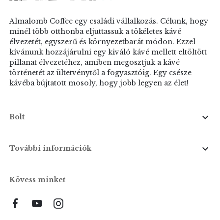
Almalomb Coffee egy családi vállalkozás. Célunk, hogy
minél több otthonba eljuttassuk a tökéletes kávé
élvezetét, egyszerű és környezetbarát módon. Ezzel
kívánunk hozzájárulni egy kiváló kávé mellett eltöltött
pillanat élvezetéhez, amiben megosztjuk a kávé
történetét az ültetvénytől a fogyasztóig. Egy csésze
kávéba bújtatott mosoly, hogy jobb legyen az élet!

Bolt

További információk
Kövess minket
Facebook
YouTube
Instagram
LinkedIn