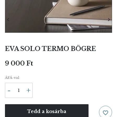


EVA SOLO TERMO BÖGRE
9 000 Ft
ÁFÁ-val
Tedd a kosárba
favorite_border