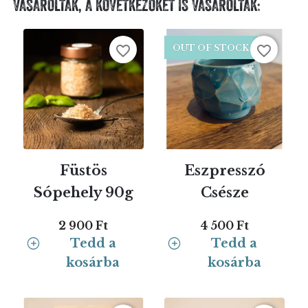
VÁSÁROLTÁK, A KÖVETKEZŐKET IS VÁSÁROLTÁK:
favorite_border
favorite_border
OUT OF STOCK
Füstös
Eszpresszó
Sópehely 90g
Csésze
2 900 Ft
4 500 Ft
Tedd a
Tedd a
kosárba
kosárba