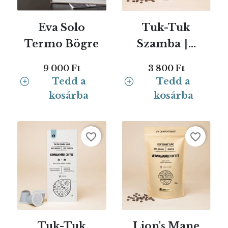
Eva Solo
Tuk-Tuk
Termo Bögre
Szamba ∣...
9 000 Ft
3 800 Ft
Tedd a
Tedd a
kosárba
kosárba
favorite_border
favorite_border
Tuk-Tuk
Lion's Mane