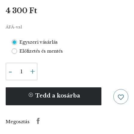
4 300 Ft
ÁFÁ-val
Egyszeri vásárlás
Előfizetés és mentés
Tedd a kosárba
favorite_border
Megosztás