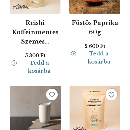
Reishi
Füstös Paprika
Koffeinmentes
60g
Szemes...
2 600 Ft
Tedd a
5 300 Ft
kosárba
Tedd a
kosárba
favorite_border
favorite_border