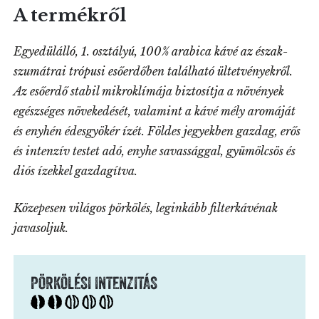
A termékről
Egyedülálló, 1. osztályú, 100% arabica kávé az észak-
szumátrai trópusi esőerdőben található ültetvényekről.
Az esőerdő stabil mikroklímája biztosítja a növények
egészséges növekedését, valamint a kávé mély aromáját
és enyhén édesgyökér ízét. Földes jegyekben gazdag, erős
és intenzív testet adó, enyhe savassággal, gyümölcsös és
diós ízekkel gazdagítva.
Közepesen világos pörkölés, leginkább filterkávénak
javasoljuk.
PÖRKÖLÉSI INTENZITÁS