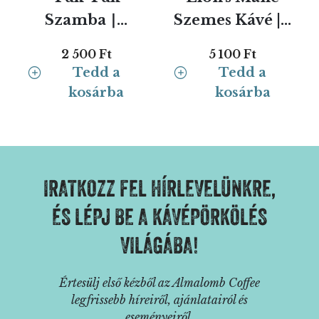
Szamba ∣...
Szemes Kávé |...
2 500 Ft
5 100 Ft
Tedd a
Tedd a
kosárba
kosárba
IRATKOZZ FEL HÍRLEVELÜNKRE,
ÉS LÉPJ BE A KÁVÉPÖRKÖLÉS
VILÁGÁBA!
Értesülj első kézből az Almalomb Coffee
legfrissebb híreiről, ajánlatairól és
eseményeiről.