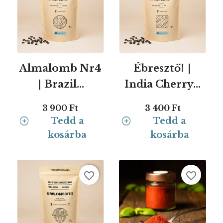
Almalomb Nr4
Ébresztő! ∣
∣ Brazil...
India Cherry...
3 900 Ft
3 400 Ft
Tedd a
Tedd a
kosárba
kosárba
favorite_border
favorite_border