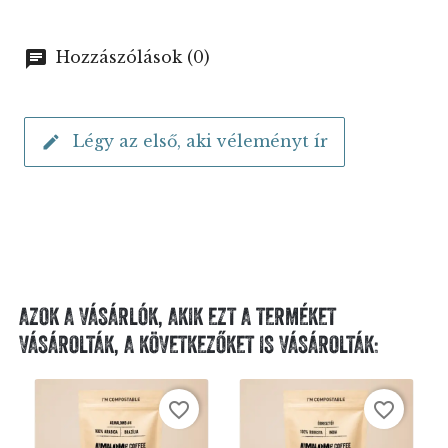
Hozzászólások (0)
Légy az első, aki véleményt ír
AZOK A VÁSÁRLÓK, AKIK EZT A TERMÉKET
VÁSÁROLTÁK, A KÖVETKEZŐKET IS VÁSÁROLTÁK:
favorite_border
favorite_border